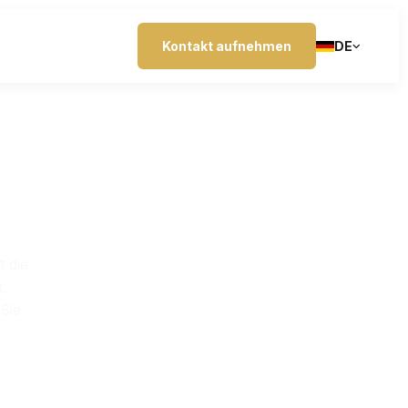
Kontakt aufnehmen
DE
e GmbH
 die
.
Sie