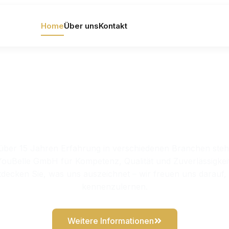
Home
Über uns
Kontakt
ommen bei YouBell
 über 15 Jahren Erfahrung in verschiedenen Branchen steht
YouBelle GmbH für Kompetenz, Qualität und Zuverlässigkeit
tdecken Sie, was uns auszeichnet – wir freuen uns darauf, 
kennenzulernen.
Weitere Informationen