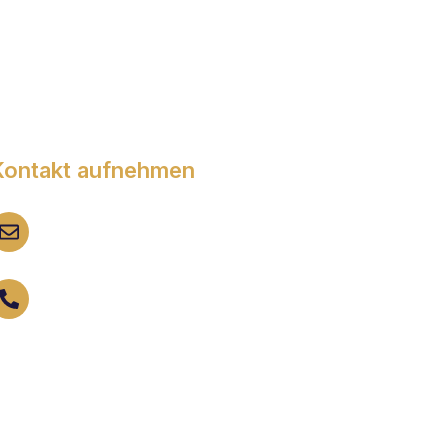
Kontakt aufnehmen
EMAIL SUPPORT
info@youbelle.de
BRAUCHEN SIE HILFE?
+49 89 23787902